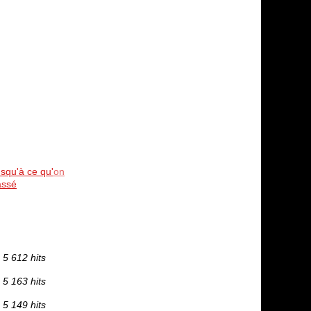
usqu'à ce qu'on
assé
5 612 hits
5 163 hits
5 149 hits