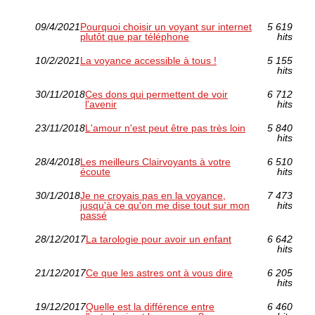
09/4/2021
Pourquoi choisir un voyant sur internet
5 619
plutôt que par téléphone
hits
10/2/2021
La voyance accessible à tous !
5 155
hits
30/11/2018
Ces dons qui permettent de voir
6 712
l'avenir
hits
23/11/2018
L'amour n'est peut être pas très loin
5 840
hits
28/4/2018
Les meilleurs Clairvoyants à votre
6 510
écoute
hits
30/1/2018
Je ne croyais pas en la voyance,
7 473
jusqu'à ce qu'on me dise tout sur mon
hits
passé
28/12/2017
La tarologie pour avoir un enfant
6 642
hits
21/12/2017
Ce que les astres ont à vous dire
6 205
hits
19/12/2017
Quelle est la différence entre
6 460