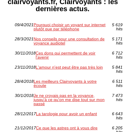
clairvoyants.fr, Clairvoyants : les
dernières actus.
09/4/2021
Pourquoi choisir un voyant sur internet
5 619
plutôt que par téléphone
hits
28/3/2021
Nos conseils pour une consultation de
5 171
voyance audiotel
hits
30/11/2018
Ces dons qui permettent de voir
6 712
l'avenir
hits
23/11/2018
L'amour n'est peut être pas très loin
5 841
hits
28/4/2018
Les meilleurs Clairvoyants à votre
6 511
écoute
hits
30/1/2018
Je ne croyais pas en la voyance,
7 473
jusqu'à ce qu'on me dise tout sur mon
hits
passé
28/12/2017
La tarologie pour avoir un enfant
6 643
hits
21/12/2017
Ce que les astres ont à vous dire
6 205