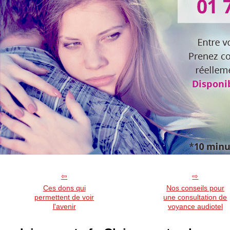
Ces dons qui
Nos conseils pour
permettent de voir
une consultation de
l'avenir
voyance audiotel