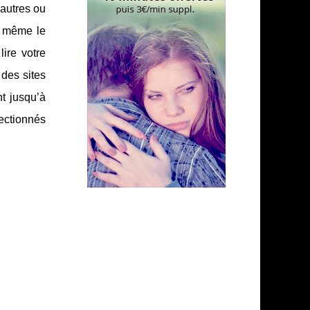
 autres ou
é même le
ire votre
 des sites
t jusqu’à
lectionnés