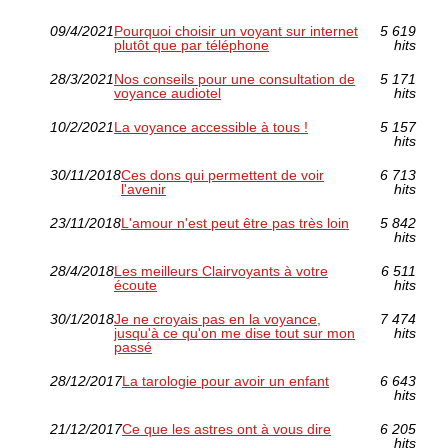
09/4/2021
Pourquoi choisir un voyant sur internet
5 619
plutôt que par téléphone
hits
28/3/2021
Nos conseils pour une consultation de
5 171
voyance audiotel
hits
10/2/2021
La voyance accessible à tous !
5 157
hits
30/11/2018
Ces dons qui permettent de voir
6 713
l'avenir
hits
23/11/2018
L'amour n'est peut être pas très loin
5 842
hits
28/4/2018
Les meilleurs Clairvoyants à votre
6 511
écoute
hits
30/1/2018
Je ne croyais pas en la voyance,
7 474
jusqu'à ce qu'on me dise tout sur mon
hits
passé
28/12/2017
La tarologie pour avoir un enfant
6 643
hits
21/12/2017
Ce que les astres ont à vous dire
6 205
hits