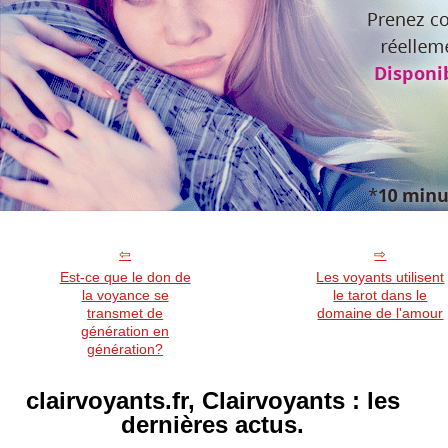
Est-ce que le don de
Les voyants utilisent
la voyance se
le tarot dans le
transmet de
domaine de l'amour
génération en
génération?
clairvoyants.fr, Clairvoyants : les
dernières actus.